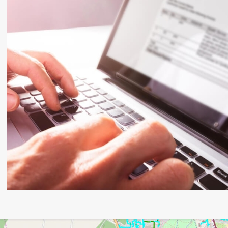
Savitarnos portalo naudojimo instrukcija
Jei krizė arba karas: kaip elgtis?