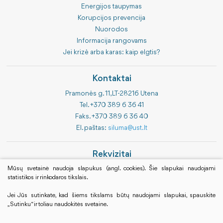
Energijos taupymas
Korupcijos prevencija
Nuorodos
Informacija rangovams
Jei krizė arba karas: kaip elgtis?
Kontaktai
Pramonės g. 11, LT-28216 Utena
Tel. +370 389 6 36 41
Faks. +370 389 6 36 40
El. paštas:
siluma@ust.lt
Rekvizitai
Bendrovės kodas 183843314
Mūsų svetainė naudoja slapukus (angl. cookies). Šie slapukai naudojami
statistikos ir rinkodaros tikslais.
PVM kodas LT838433113
Luminor Bank AB
Jei Jūs sutinkate, kad šiems tikslams būtų naudojami slapukai, spauskite
LT 594010041700060120
„Sutinku“ ir toliau naudokitės svetaine.