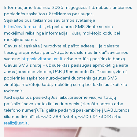
Informuojame, kad nuo 2026 m. gegužės 1 d. nebus siunčiamos
Pajamos
Nauji šilumos paskirstymo metodai
Viešieji pirkimai
popierinės sąskaitos už teikiamas paslaugas.
Sąskaitos bus teikiamos savitarnos svetainėje
Šilumos energijos gamyba
Sutartys
Darbo užmokestis
https://savitarna.ust.lt
, el. paštu arba SMS žinute su visa
mokėjimui reikalinga informacija – Jūsų mokėtojo kodu bei
mokėjimo suma.
Kuro struktūra
Energijos taupymas
Paskatinimai ir apdovanojimai
Gavus el. sąskaitą į nurodytą el. pašto adresą – ją galėsite
tiesiogiai apmokėti per UAB „Utenos šilumos tinklai“ savitarnos
Išmetamas CO2 kiekis
Teisinė informacija
Finansinių ataskaitų rinkiniai
svetainę
https://savitarna.ust.lt
, arba per Jūsų pasirinktą banką.
Gavus SMS žinutę – už suteiktas paslaugas apmokėti galėsite
ES finansuojami projektai
Šilumos įrenginių prie šilumos perdavimo tinklų priju
Informacija apie veiklą ir rezultatus
Jums įprastose vietose, UAB „Utenos butų ūkis“ kasose, vietoj
popierinės sąskaitos nurodydami duomenis gautus SMS
Atliktos investicijos
Pastato šilumos punkto įrengimo, rekonstravimo tvark
Tarnybiniai lengvieji automobiliai
žinutėje: mokėtojo kodą, mokėtiną sumą bei faktinius skaitiklio
rodmenis.
Šilumos supirkimas iš nepriklausomų gamintojų
Lėšos veiklai viešinti
Kad sąskaitos pasiektų Jus laiku, prašome visų vartotojų
patikslinti savo kontaktinius duomenis (el. pašto adresą arba
telefono numerį). Tai galite padaryti paskambinę į UAB „Utenos
Norintiems tapti vartotojais
ES priemonių planas 2024-2026 m.
šilumos tinklai“ tel. +370 389 63645, +370 612 73018 arba
realiz@ust.lt .
Jūsų saugumui