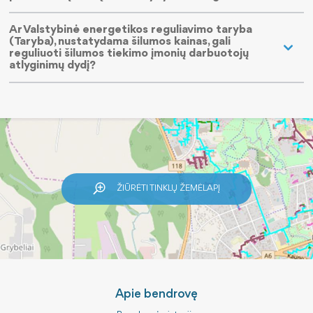
Ar Valstybinė energetikos reguliavimo taryba
(Taryba), nustatydama šilumos kainas, gali
reguliuoti šilumos tiekimo įmonių darbuotojų
atlyginimų dydį?
ŽIŪRĖTI TINKLŲ ŽEMĖLAPĮ
Apie bendrovę