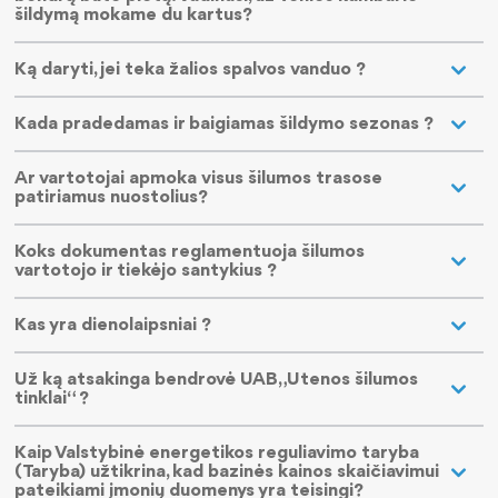
šildymą mokame du kartus?
Ką daryti, jei teka žalios spalvos vanduo ?
Kada pradedamas ir baigiamas šildymo sezonas ?
Ar vartotojai apmoka visus šilumos trasose
patiriamus nuostolius?
Koks dokumentas reglamentuoja šilumos
vartotojo ir tiekėjo santykius ?
Kas yra dienolaipsniai ?
Už ką atsakinga bendrovė UAB „Utenos šilumos
tinklai“ ?
Kaip Valstybinė energetikos reguliavimo taryba
(Taryba) užtikrina, kad bazinės kainos skaičiavimui
pateikiami įmonių duomenys yra teisingi?