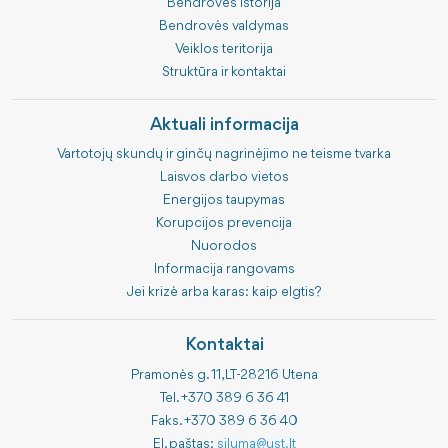
Bendrovės istorija
Bendrovės valdymas
Veiklos teritorija
Struktūra ir kontaktai
Aktuali informacija
Vartotojų skundų ir ginčų nagrinėjimo ne teisme tvarka
Laisvos darbo vietos
Energijos taupymas
Korupcijos prevencija
Nuorodos
Informacija rangovams
Jei krizė arba karas: kaip elgtis?
Kontaktai
Pramonės g. 11, LT-28216 Utena
Tel. +370 389 6 36 41
Faks. +370 389 6 36 40
El. paštas:
siluma@ust.lt