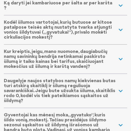
Ką daryti jei kambariuose per šalta ar per karšta
?
Kodėl šilumos vartotojai, kurių butuose ar kitose
patalpose teisės aktų nustatyta tvarka atjungti
vonios šildytuvai („gyvatukai“), privalo mokėti
cirkuliacijos mokestį?
Kur kreiptis, jeigu, mano nuomone, daugiabučių
namų savininkų bendrija netinkamai paskirsto
šilumą ir taiko kainas bei tarifus, skaičiuojant
mokesčius už šilumą ir karštą vandenį?
Daugelyje naujos statybos namų kiekvienas butas
turi atskirą skaitiklį ir šilumą reguliuoja
savarankiškai. Jeigu bute užsukta šiluma, skaitiklis
rodo 0, kodėl vis tiek pateikiamos sąskaitos už
šildymą?
Gyventojai kas mėnesį moka „gyvatuko“, kuris
šildo vonią, mokestį. Tačiau prasidėjus šildymo
sezonui sąskaitos už šildymą išrašomos už
bendrą buto plotą. Vadinasi, už vonios kambario