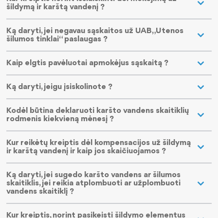
šildymą ir karštą vandenį ?
Pajamos
Nauji šilumos paskirstymo metodai
Viešieji pirkimai
Ką daryti, jei negavau sąskaitos už UAB „Utenos
šilumos tinklai“ paslaugas ?
Šilumos energijos gamyba
Sutartys
Darbo užmokestis
Kaip elgtis pavėluotai apmokėjus sąskaitą ?
Kuro struktūra
Energijos taupymas
Paskatinimai ir apdovanojimai
Ką daryti, jeigu įsiskolinote ?
Išmetamas CO2 kiekis
Teisinė informacija
Finansinių ataskaitų rinkiniai
ES finansuojami projektai
Šilumos įrenginių prie šilumos perdavimo tinklų priju
Informacija apie veiklą ir rezultatus
Kodėl būtina deklaruoti karšto vandens skaitiklių
rodmenis kiekvieną mėnesį ?
Atliktos investicijos
Pastato šilumos punkto įrengimo, rekonstravimo tvark
Tarnybiniai lengvieji automobiliai
Kur reikėtų kreiptis dėl kompensacijos už šildymą
ir karštą vandenį ir kaip jos skaičiuojamos ?
Šilumos supirkimas iš nepriklausomų gamintojų
Lėšos veiklai viešinti
Ką daryti, jei sugedo karšto vandens ar šilumos
Norintiems tapti vartotojais
ES priemonių planas 2024-2026 m.
skaitiklis, jei reikia atplombuoti ar užplombuoti
vandens skaitiklį ?
Jūsų saugumui
Kur kreiptis, norint pasikeisti šildymo elementus