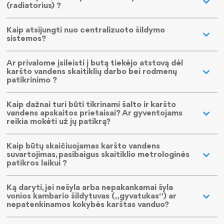
Savitarnos portalo naudojimo instrukcija
(radiatorius) ?
Jei krizė arba karas: kaip elgtis?
Kaip atsijungti nuo centralizuoto šildymo
sistemos?
Ar privalome įsileisti į butą tiekėjo atstovą dėl
karšto vandens skaitiklių darbo bei rodmenų
patikrinimo ?
Kaip dažnai turi būti tikrinami šalto ir karšto
vandens apskaitos prietaisai? Ar gyventojams
reikia mokėti už jų patikrą?
Kaip būtų skaičiuojamas karšto vandens
suvartojimas, pasibaigus skaitiklio metrologinės
patikros laikui ?
Ką daryti, jei nešyla arba nepakankamai šyla
vonios kambario šildytuvas („gyvatukas“) ar
nepatenkinamos kokybės karštas vanduo?