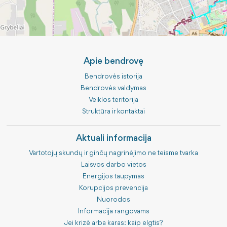
Lėšos veiklai viešinti
ES priemonių planas 2024-2026 m.
Apie bendrovę
Bendrovės istorija
Bendrovės valdymas
Veiklos teritorija
Struktūra ir kontaktai
Aktuali informacija
Vartotojų skundų ir ginčų nagrinėjimo ne teisme tvarka
Laisvos darbo vietos
Energijos taupymas
Korupcijos prevencija
Nuorodos
Informacija rangovams
Jei krizė arba karas: kaip elgtis?