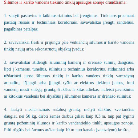
Šilumos ir karšto vandens tiekimo tinklų apsaugos zonoje draudžiama:
Pajamos
Nauji šilumos paskirstymo metodai
Sutartys
1. statyti pastovius ir laikinus statinius bei įrenginius. Tinklams praeinant
pastatų rūsiais ir techniniais koridoriais, savavališkai įrengti sandėlius,
Šilumos energijos gamyba
Sutartys
Energijos taupymas
pagalbines patalpas;
Kuro struktūra
Energijos taupymas
2. savavališkai tiesti ir prijungti prie veikiančių šilumos ir karšto vandens
Teisinė informacija
tinklų naujų arba rekonstruotų objektų įvadus;
Išmetamas CO2 kiekis
Teisinė informacija
Šilumos įrenginių prie šilumos perdavimo tinklų prijungimas,
3. savavališkai atidengti šiluminių kamerų ir drenažo šulinių dangčius,
pertvarkymas, atjungimas
ES finansuojami projektai
Šilumos įrenginių prie šilumos perdavimo tinklų priju
lipti į kameras, tunelius, šulinius ir techninius koridorius, atidarinėti arba
uždarinėti juose šilumos tinklų ir karšto vandens tinklų vamzdynų
Pastato šilumos punkto įrengimo, rekonstravimo tvarka
armatūrą, išjungti arba įjungti ryšio ar elektros tiekimo įtaisus, imti
Atliktos investicijos
Pastato šilumos punkto įrengimo, rekonstravimo tvark
vandenį, mesti sniegą, gruntą, šiukšles ir kitas atliekas, nuleisti paviršinius
Šilumos supirkimas iš nepriklausomų gamintojų
ar kitokius vandenis bei skysčius į šilumines kameras ar drenažo šulinius;
Šilumos supirkimas iš nepriklausomų gamintojų
4. laužyti mechanizmais sušalusį gruntą, mėtyti daiktus, sveriančius
Norintiems tapti vartotojais
Norintiems tapti vartotojais
daugiau nei 50 kg, dirbti žemės darbus giliau kaip 0,3 m, taip pat lyginti
gruntą požeminių šilumos ir karšto vandentiekio tinklų apsaugos zonoje.
Jūsų saugumui
Jūsų saugumui
Pilti rūgštis bei šarmus arčiau kaip 10 m nuo kanalo (vamzdyno) krašto;