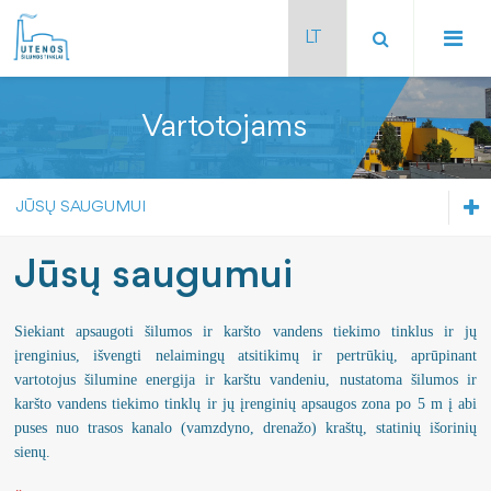
Vartotojams
Bendrovės istorija
JŪSŲ SAUGUMUI
Bendrovės valdymas
Nepriklausomo auditoriaus išvada dėl reguliuojamos v
Jūsų saugumui
Šilumos ir karšto vandens kainos
Valdymo struktūra
Reguliavimo apskaitos sistemos metinė atskaitomybė
Karšto vandens skaitiklių priežiūra
Šilumos suvartojimas daugiabučiuose namuose
Siekiant apsaugoti šilumos ir karšto vandens tiekimo tinklus ir jų
Veiklos teritorija
Reguliavimo apskaitos sistemos aprašas
Turto pardavimai ir nuoma
Šilumos ir karšto vandens kainos
įrenginius, išvengti nelaimingų atsitikimų ir pertrūkių, aprūpinant
Vartotojų skundų ir ginčų nagrinėjimo ne teisme tvarka
vartotojus šilumine energija ir karštu vandeniu, nustatoma šilumos ir
Veiklos strategija
Šilumos ir karšto vandens sąnaudos
Šilumos suvartojimas daugiabučiuose namuose
karšto vandens tiekimo tinklų ir jų įrenginių apsaugos zona po 5 m į abi
puses nuo trasos kanalo (vamzdyno, drenažo) kraštų, statinių išorinių
Asmens duomenų apsauga
Lūkesčių raštas
Parama
Vartotojų skundų ir ginčų nagrinėjimo ne teisme tvark
sienų.
Nauji šilumos paskirstymo metodai
Šilumos ūkio plėtros investicijų planas
Karjera
Asmens duomenų apsauga