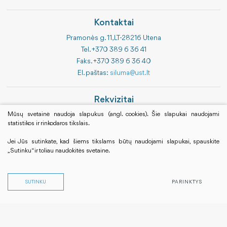
Kontaktai
Pramonės g. 11, LT-28216 Utena
Tel. +370 389 6 36 41
Faks. +370 389 6 36 40
El. paštas:
siluma@ust.lt
Rekvizitai
Bendrovės kodas 183843314
Mūsų svetainė naudoja slapukus (angl. cookies). Šie slapukai naudojami
statistikos ir rinkodaros tikslais.
PVM kodas LT838433113
Luminor Bank AB
Jei Jūs sutinkate, kad šiems tikslams būtų naudojami slapukai, spauskite
LT 594010041700060120
„Sutinku“ ir toliau naudokitės svetaine.
SUTINKU
PARINKTYS
Įvertinkite
UŠT. © Visos teisės saugomos Iš viso apsilankė:
16686897. Šiuo metu naršo: 2
Duomenų apsauga