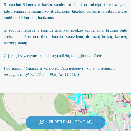
Savitarnos portalo naudojimo instrukcija
Savitarnos portalo naudojimo instrukcija
5. naudoti šilumos ir karšto vandens tinklų konstrukcijas ir vamzdynus
kitų įrenginių ir statinių konstrukcijoms, takelažo darbams ir kabinti ant jų
Jei krizė arba karas: kaip elgtis?
Įstatai
Jei krizė arba karas: kaip elgtis?
rankinio kėlimo mechanizmus;
Informacija akcininkams
6. sodinti medžius ir krūmus taip, kad medžio kamienas ar krūmas būtų
arčiau kaip 2 m nuo tinklų kanalo (vamzdyno, drenažo) kraštų, kamerų
Planavimo dokumentai
išorinių sienų;
7. įrengti sąvartynus ir nuodingų atliekų saugojimo aikšteles.
Viešieji pirkimai
Pagrindas: “
Šilumos ir karšto vandens tiekimo tinklų ir jų įrenginių
Darbo užmokestis
apsaugos taisyklės”
(Žin., 1998, Nr. 41-1119).
Paskatinimai ir apdovanojimai
Finansinių ataskaitų rinkiniai
Informacija apie veiklą ir rezultatus
ŽIŪRĖTI TINKLŲ ŽEMĖLAPĮ
Tarnybiniai lengvieji automobiliai