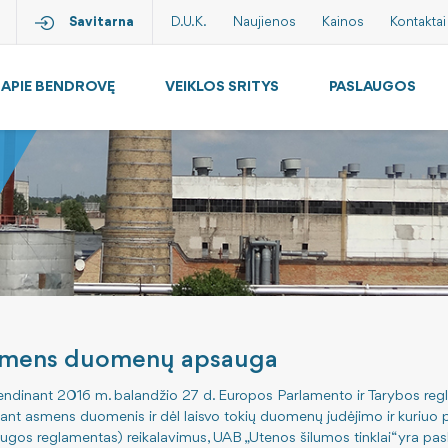
Savitarna
D.U.K.
Naujienos
Kainos
Kontaktai
APIE BENDROVĘ
VEIKLOS SRITYS
PASLAUGOS
mens duomenų apsauga
endinant 2016 m. balandžio 27 d. Europos Parlamento ir Tarybos re
kant asmens duomenis ir dėl laisvo tokių duomenų judėjimo ir kuri
ugos reglamentas) reikalavimus, UAB „Utenos šilumos tinklai“ yra p