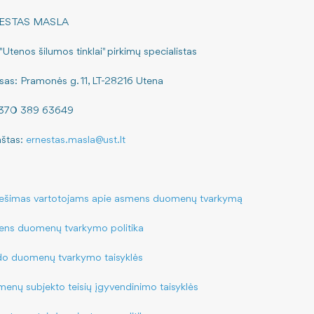
ESTAS MASLA
Utenos šilumos tinklai" pirkimų specialistas
sas: Pramonės g. 11, LT-28216 Utena
 +370 389 63649
aštas:
ernestas.masla@ust.lt
ešimas vartotojams apie asmens duomenų tvarkymą
ns duomenų tvarkymo politika
do duomenų tvarkymo taisyklės
enų subjekto teisių įgyvendinimo taisyklės