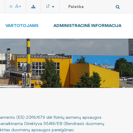
A+
LT
A-
VARTOTOJAMS
ADMINISTRACINĖ INFORMACIJA
glamento (ES) 2016/679 dėl fizinių asmenų apsaugos
uo panaikinama Direktyva 95/46/EB (Bendrasis duomenų
askirtas duomenų apsaugos pareigūnas: