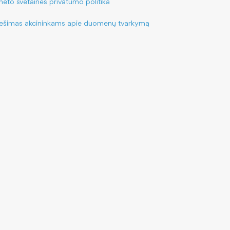
rneto svetainės privatumo politika
ešimas akcininkams apie duomenų tvarkymą