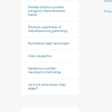
Inte
Pastato šilumos punkto
įrengimo, rekonstravimo
Pran
tvarka
Šilumos supirkimas iš
nepriklausomų gamintojų
Norintiems tapti vartotojais
Jūsų saugumui
Savitarnos portalo
naudojimo instrukcija
Jei krizė arba karas: kaip
elgtis?