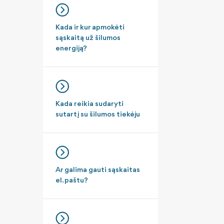
Kada ir kur apmokėti
sąskaitą už šilumos
energiją?
Kada reikia sudaryti
sutartį su šilumos tiekėju
Ar galima gauti sąskaitas
el. paštu?