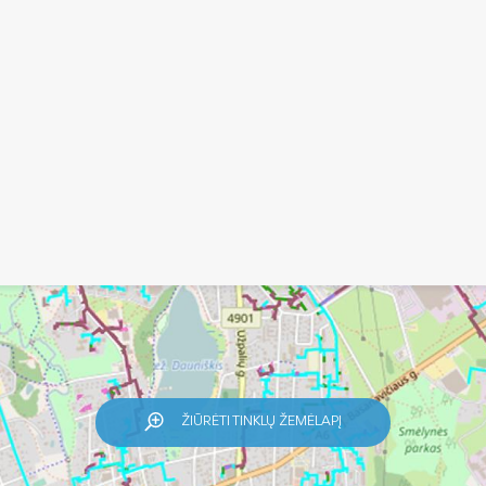
ŽIŪRĖTI TINKLŲ ŽEMĖLAPĮ