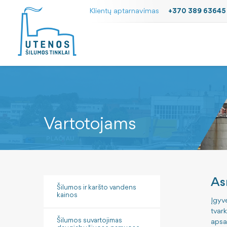
Klientų aptarnavimas
+370 389 63645
Vartotojams
As
Šilumos ir karšto vandens
kainos
Įgyv
tvar
Šilumos suvartojimas
apsa