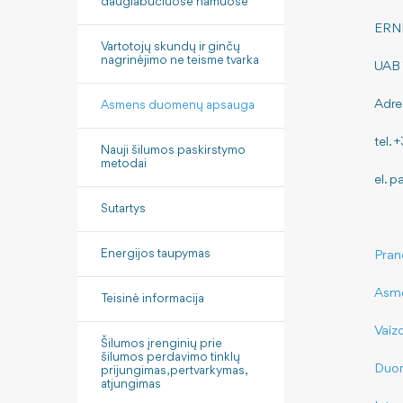
daugiabučiuose namuose
ERN
Vartotojų skundų ir ginčų
nagrinėjimo ne teisme tvarka
UAB "
Adre
Asmens duomenų apsauga
tel.
Nauji šilumos paskirstymo
metodai
el. p
Sutartys
Energijos taupymas
Pran
Asme
Teisinė informacija
Vaiz
Šilumos įrenginių prie
šilumos perdavimo tinklų
Duom
prijungimas, pertvarkymas,
atjungimas