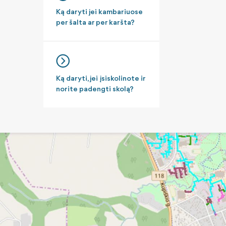
Ką daryti jei kambariuose
per šalta ar per karšta?
Ką daryti, jei įsiskolinote ir
norite padengti skolą?