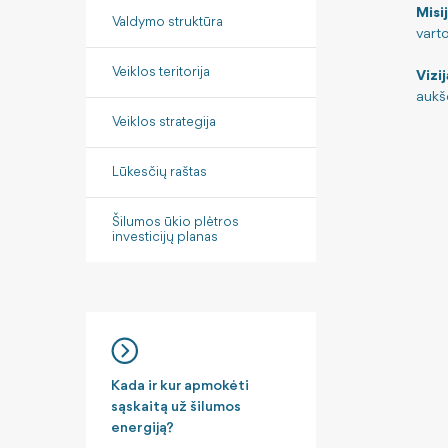
Misi
Valdymo struktūra
varto
Veiklos teritorija
Vizij
aukš
Veiklos strategija
Lūkesčių raštas
Šilumos ūkio plėtros
investicijų planas
Kada ir kur apmokėti
sąskaitą už šilumos
energiją?