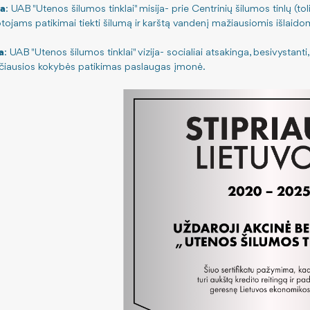
ja
: UAB "Utenos šilumos tinklai" misija- prie Centrinių šilumos tinlų 
tojams patikimai tiekti šilumą ir karštą vandenį mažiausiomis išlaidomi
a
: UAB "Utenos šilumos tinklai" vizija- socialiai atsakinga, besivystanti
čiausios kokybės patikimas paslaugas įmonė.