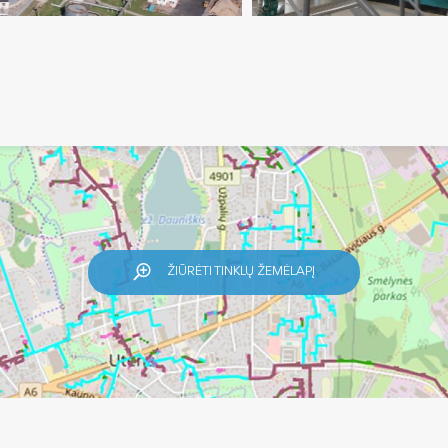
ŽIŪRĖTI TINKLŲ ŽEMĖLAPĮ