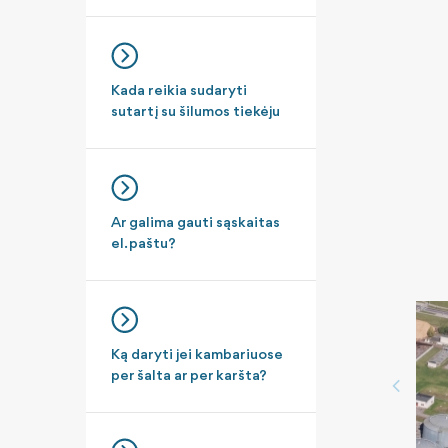
Kada reikia sudaryti
sutartį su šilumos tiekėju
Ar galima gauti sąskaitas
el. paštu?
Ką daryti jei kambariuose
per šalta ar per karšta?