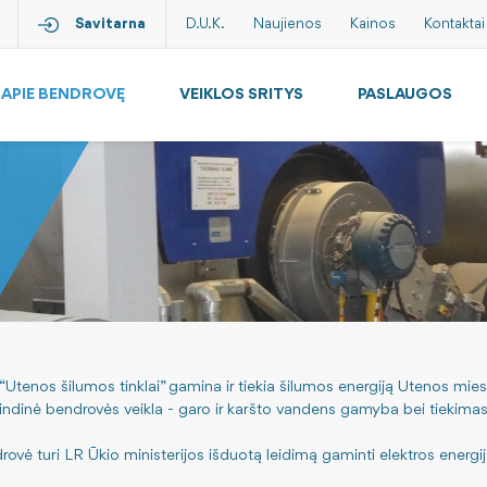
Savitarna
D.U.K.
Naujienos
Kainos
Kontaktai
APIE BENDROVĘ
VEIKLOS SRITYS
PASLAUGOS
“Utenos šilumos tinklai” gamina ir tiekia šilumos energiją Utenos m
indinė bendrovės veikla - garo ir karšto vandens gamyba bei tiekimas
ovė turi LR Ūkio ministerijos išduotą leidimą gaminti elektros energij