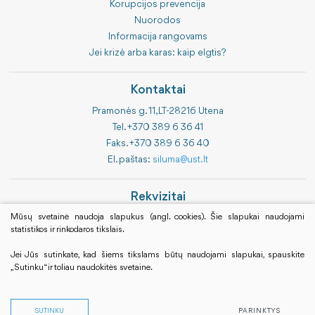
Korupcijos prevencija
Nuorodos
Informacija rangovams
Jei krizė arba karas: kaip elgtis?
Kontaktai
Pramonės g. 11, LT-28216 Utena
Tel. +370 389 6 36 41
Faks. +370 389 6 36 40
El. paštas:
siluma@ust.lt
Rekvizitai
Bendrovės kodas 183843314
Mūsų svetainė naudoja slapukus (angl. cookies). Šie slapukai naudojami
statistikos ir rinkodaros tikslais.
PVM kodas LT838433113
Luminor Bank AB
Jei Jūs sutinkate, kad šiems tikslams būtų naudojami slapukai, spauskite
LT 594010041700060120
„Sutinku“ ir toliau naudokitės svetaine.
SUTINKU
PARINKTYS