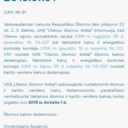
Pajamos
Nauji šilumos paskirstymo metodai
Viešieji pirkimai
2015 06 01
Šilumos energijos gamyba
Sutartys
Darbo užmokestis
Vadovaudamasi Lietuvos Respublikos Šilumos ūkio įstatymo 22
str. 2, 3 dalimis, UAB “Utenos šilumos tinklai” informuoja, kad
Utenos rajono savivaldybės taryba
2014 m. rugpjūčio 28 d.
Kuro struktūra
Energijos taupymas
Paskatinimai ir apdovanojimai
sprendimu Nr. TS-227
bei Valstybinė kainų ir energetikos
kontrolės komisija
2014 m. gruodžio 19 d. nutarimu Nr. O3-
Išmetamas CO2 kiekis
Teisinė informacija
Finansinių ataskaitų rinkiniai
948
nustatė UAB “Utenos šilumos tinklai” šilumos kainos
dedamąsias, Valstybinė kainų ir energetikos kontrolės
ES finansuojami projektai
Šilumos įrenginių prie šilumos perdavimo tinklų priju
Informacija apie veiklą ir rezultatus
komisija
2014 m. liepos 28 d nutarimu Nr. O3-496
nustatė
karšto vandens kainos dedamąsias.
Atliktos investicijos
Pastato šilumos punkto įrengimo, rekonstravimo tvark
Tarnybiniai lengvieji automobiliai
UAB „Utenos šilumos tinklai“, vadovaujantis nustatytomis šilumos
Šilumos supirkimas iš nepriklausomų gamintojų
Lėšos veiklai viešinti
ir karšto vandens kainų dedamosiomis, perskaičiavo
centralizuotai tiekiamos šilumos ir karšto vandens kainas, kurios
įsigalios nuo
2015 m. birželio 1 d.
Norintiems tapti vartotojais
ES priemonių planas 2024-2026 m.
Šilumos kainos dedamosios:
Jūsų saugumui
Gyventojams (butams):