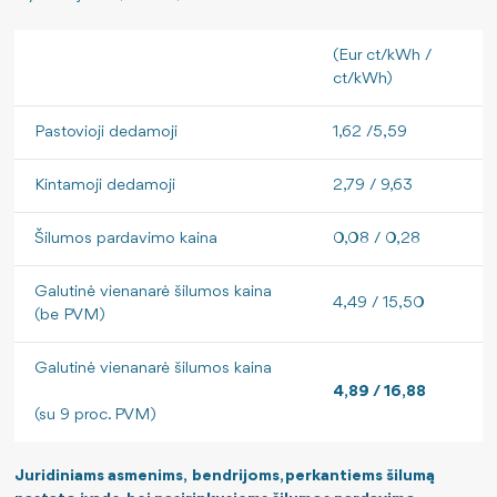
Savitarnos portalo naudojimo instrukcija
(Eur ct/kWh /
Jei krizė arba karas: kaip elgtis?
ct/kWh)
Pastovioji dedamoji
1,62 /5,59
Kintamoji dedamoji
2,79 / 9,63
Šilumos pardavimo kaina
0,08 / 0,28
Galutinė vienanarė šilumos kaina
4,49 / 15,50
(be PVM)
Galutinė vienanarė šilumos kaina
4,89 / 16,88
(su 9 proc. PVM)
Juridiniams asmenims, bendrijoms, perkantiems šilumą