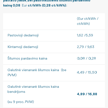
pastato įvade, bei pasirinkusiems šilumos pardavimo
kainą 0,08
Eur
ct/kWh (0,28 ct/kWh)
:
(Eur ct/kWh /
ct/kWh)
Pastovioji dedamoji
1,62 /5,59
Kintamoji dedamoji
2,79 / 9,63
Šilumos pardavimo kaina
0,08 / 0,28
Galutinė vienanarė šilumos kaina (be
4,49 / 15,50
PVM)
Galutinė vienanarė šilumos kaina
bendrijoms
4
,89 / 16,88
(su 9 proc. PVM)