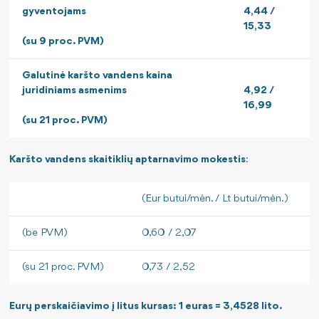
gyventojams
4,44 /
15,33
(su 9 proc. PVM)
Galutinė karšto vandens kaina
juridiniams asmenims
4,92 /
16,99
(su 21 proc. PVM)
Karšto vandens
skaitiklių aptarnavimo mokestis
:
(Eur butui/mėn. / Lt butui/mėn.)
(be PVM)
0,60 / 2,07
(su 21 proc. PVM)
0,73 / 2,52
Eurų perskaičiavimo į litus kursas: 1 euras = 3,4528 lito.