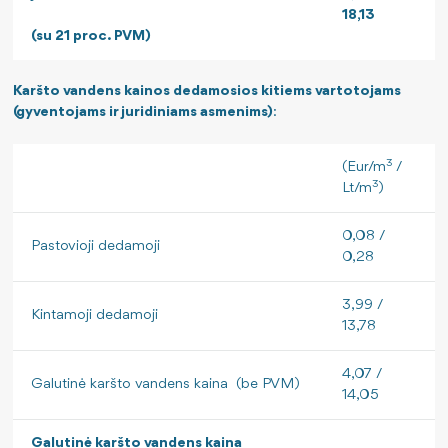
18,13
(su 21 proc. PVM)
Karšto vandens kainos dedamosios kitiems vartotojams
(gyventojams ir juridiniams asmenims)
:
3
(Eur/m
/
3
Lt/m
)
0,08 /
Pastovioji dedamoji
0,28
3,99 /
Kintamoji dedamoji
13,78
4,07 /
Galutinė karšto vandens kaina (be PVM)
14,05
Galutinė karšto vandens kaina