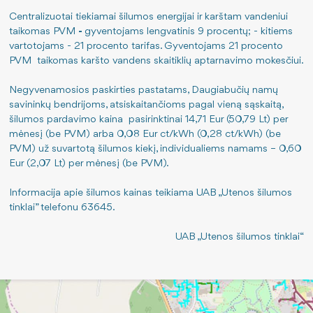
Centralizuotai tiekiamai šilumos energijai ir karštam vandeniui
taikomas PVM
-
gyventojams lengvatinis 9 procentų; - kitiems
vartotojams - 21 procento tarifas. Gyventojams 21 procento
PVM taikomas karšto vandens skaitiklių aptarnavimo mokesčiui.
Negyvenamosios paskirties pastatams, Daugiabučių namų
savininkų bendrijoms, atsiskaitančioms pagal vieną sąskaitą,
šilumos pardavimo kaina pasirinktinai 14,71 Eur (50,79 Lt) per
mėnesį (be PVM) arba 0,08 Eur ct/kWh (0,28 ct/kWh) (be
PVM) už suvartotą šilumos kiekį, individualiems namams – 0,60
Eur (2,07 Lt) per mėnesį (be PVM).
Informacija apie šilumos kainas teikiama UAB „Utenos šilumos
tinklai” telefonu 63645.
UAB „Utenos šilumos tinklai“