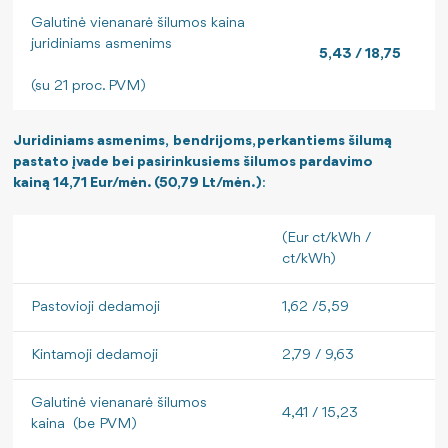
Galutinė vienanarė šilumos kaina
juridiniams asmenims
5,43 / 18,75
(su 21 proc. PVM)
Juridiniams asmenims, bendrijoms, perkantiems šilumą
pastato įvade bei pasirinkusiems šilumos pardavimo
kainą 14,71 Eur/mėn. (50,79 Lt/mėn.)
:
(Eur ct/kWh /
ct/kWh)
Pastovioji dedamoji
1,62 /5,59
Kintamoji dedamoji
2,79 / 9,63
Galutinė vienanarė šilumos
4,41 / 15,23
kaina (be PVM)