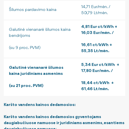
14,71 Eur/mėn. /
Šilumos pardavimo kaina
50,79 Lt/mėn.
4,81 Eur ct/kWh +
Galutinė vienanarė šilumos kaina
16,03 Eur/mėn. /
bendrijoms
16,61 ct/kWh +
(su 9 proc. PVM)
55,35 Lt/mėn.
5,34 Eur ct/kWh +
Galutinė vienanarė šilumos
17,80 Eur/mėn. /
kaina juridiniams asmenims
18,44 ct/kWh +
(su 21 proc. PVM)
61,46 Lt/mėn.
Karšto vandens kainos dedamosios:
Karšto vandens kainos dedamosios gyventojams
daugiabučiuose namuose ir juridiniams asmenims, esantiems