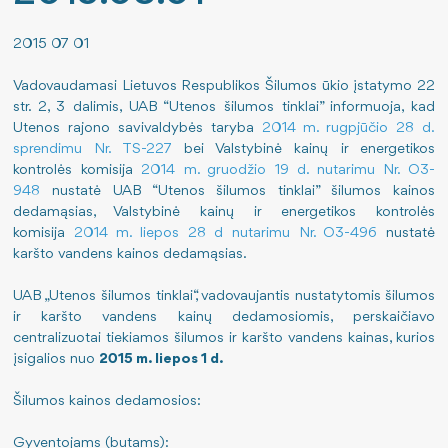
Pajamos
Nauji šilumos paskirstymo metodai
Viešieji pirkimai
2015 07 01
Šilumos energijos gamyba
Sutartys
Darbo užmokestis
Vadovaudamasi Lietuvos Respublikos Šilumos ūkio įstatymo 22
str. 2, 3 dalimis, UAB “Utenos šilumos tinklai” informuoja, kad
Utenos rajono savivaldybės taryba
2014 m. rugpjūčio 28 d.
Kuro struktūra
Energijos taupymas
Paskatinimai ir apdovanojimai
sprendimu Nr. TS-227
bei Valstybinė kainų ir energetikos
kontrolės komisija
2014 m. gruodžio 19 d. nutarimu Nr. O3-
Išmetamas CO2 kiekis
Teisinė informacija
Finansinių ataskaitų rinkiniai
948
nustatė UAB “Utenos šilumos tinklai” šilumos kainos
dedamąsias, Valstybinė kainų ir energetikos kontrolės
ES finansuojami projektai
Šilumos įrenginių prie šilumos perdavimo tinklų priju
Informacija apie veiklą ir rezultatus
komisija
2014 m. liepos 28 d nutarimu Nr. O3-496
nustatė
karšto vandens kainos dedamąsias.
Atliktos investicijos
Pastato šilumos punkto įrengimo, rekonstravimo tvark
Tarnybiniai lengvieji automobiliai
UAB „Utenos šilumos tinklai“, vadovaujantis nustatytomis šilumos
Šilumos supirkimas iš nepriklausomų gamintojų
Lėšos veiklai viešinti
ir karšto vandens kainų dedamosiomis, perskaičiavo
centralizuotai tiekiamos šilumos ir karšto vandens kainas, kurios
įsigalios nuo
2015 m. liepos 1 d.
Norintiems tapti vartotojais
ES priemonių planas 2024-2026 m.
Šilumos kainos dedamosios:
Jūsų saugumui
Gyventojams (butams):