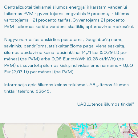
Centralizuotai tiekiamai šilumos energijai ir karštam vandeniui
taikomas PVM
-
gyventojams lengvatinis 9 procentų; - kitiems
vartotojams - 21 procento tarifas. Gyventojams 21 procento
PVM taikomas karšto vandens skaitiklių aptarnavimo mokesčiui.
Negyvenamosios paskirties pastatams, Daugiabučių namų
savininkų bendrijoms, atsiskaitančioms pagal vieną sąskaitą,
šilumos pardavimo kaina pasirinktinai 14,71 Eur (50,79 Lt) per
mėnesį (be PVM) arba 0,08 Eur ct/kWh (0,28 ct/kWh) (be
PVM) už suvartotą šilumos kiekį, individualiems namams – 0,60
Eur (2,07 Lt) per mėnesį (be PVM).
Informacija apie šilumos kainas teikiama UAB „Utenos šilumos
tinklai” telefonu 63645.
UAB „Utenos šilumos tinklai“