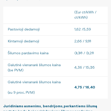
Savitarnos portalo naudojimo instrukcija
(Eur ct/kWh /
Jei krizė arba karas: kaip elgtis?
ct/kWh)
Pastovioji dedamoji
1,62 /5,59
Kintamoji dedamoji
2,66 / 9,18
Šilumos pardavimo kaina
0,08 / 0,28
Galutinė vienanarė šilumos kaina
4,36 / 15,05
(be PVM)
Galutinė vienanarė šilumos kaina
4,75 / 16,40
(su 9 proc. PVM)
Juridiniams asmenims, bendrijoms, perkantiems šilumą