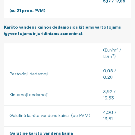
5,17 / 17,85
(su 21 proc. PVM)
Karšto vandens kainos dedamosios kitiems vartotojams
(gyventojams ir juridiniams asmenims)
:
3
(Eur/m
/
3
Lt/m
)
0,08 /
Pastovioji dedamoji
0,28
3,92 /
Kintamoji dedamoji
13,53
4,00 /
Galutinė karšto vandens kaina (be PVM)
13,81
Galutinė karšto vandens kaina