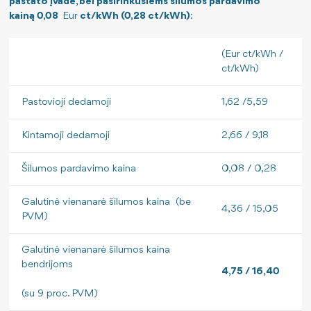
pastato įvade, bei pasirinkusiems šilumos pardavimo
kainą 0,08
Eur
ct/kWh (0,28 ct/kWh)
:
(Eur ct/kWh /
ct/kWh)
Pastovioji dedamoji
1,62 /5,59
Kintamoji dedamoji
2,66 / 9,18
Šilumos pardavimo kaina
0,08 / 0,28
Galutinė vienanarė šilumos kaina (be
4,36 / 15,05
PVM)
Galutinė vienanarė šilumos kaina
bendrijoms
4
,75 / 16,40
(su 9 proc. PVM)