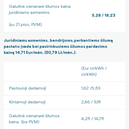
Galutinė vienanarė šilumos kaina
juridiniams asmenims
5,28 / 18,23
(su 21 proc. PVM)
Juridiniams asmenims, bendrijoms, perkantiems šilumą
pastato įvade bei pasirinkusiems šilumos pardavimo
kainą 14,71 Eur/mėn. (50,79 Lt/mėn.)
:
(Eur ct/kWh /
ct/kWh)
Pastovioji dedamoji
1,62 /5,59
Kintamoji dedamoji
2,66 / 9,18
Galutinė vienanarė šilumos
4,28 / 14,78
kaina (be PVM)