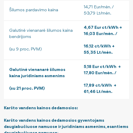
14,71 Eur/mėn. /
Šilumos pardavimo kaina
50,79 Lt/mėn.
4,67 Eur ct/kWh +
Galutinė vienanarė šilumos kaina
16,03 Eur/mėn. /
bendrijoms
16,12 ct/kWh +
(su 9 proc. PVM)
55,35 Lt/mėn.
5,18 Eur ct/kWh +
Galutinė vienanarė šilumos
17,80 Eur/mėn. /
kaina juridiniams asmenims
17,89 ct/kWh +
(su 21 proc. PVM)
61,46 Lt/mėn.
Karšto vandens kainos dedamosios:
Karšto vandens kainos dedamosios gyventojams
daugiabučiuose namuose ir juridiniams asmenims, esantiems