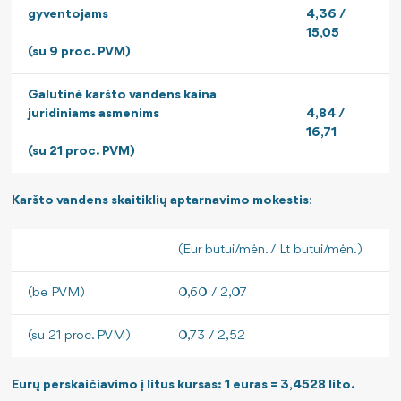
gyventojams
4,36 /
15,05
(su 9 proc. PVM)
Galutinė karšto vandens kaina
juridiniams asmenims
4,84 /
16,71
(su 21 proc. PVM)
Karšto vandens
skaitiklių aptarnavimo mokestis
:
(Eur butui/mėn. / Lt butui/mėn.)
(be PVM)
0,60 / 2,07
(su 21 proc. PVM)
0,73 / 2,52
Eurų perskaičiavimo į litus kursas: 1 euras = 3,4528 lito.