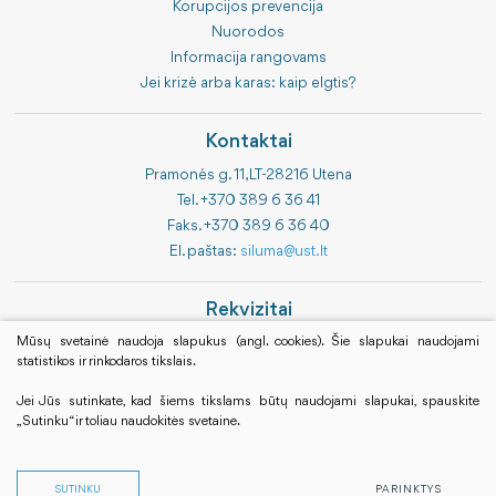
Korupcijos prevencija
Nuorodos
Informacija rangovams
Jei krizė arba karas: kaip elgtis?
Kontaktai
Pramonės g. 11, LT-28216 Utena
Tel. +370 389 6 36 41
Faks. +370 389 6 36 40
El. paštas:
siluma@ust.lt
Rekvizitai
Bendrovės kodas 183843314
Mūsų svetainė naudoja slapukus (angl. cookies). Šie slapukai naudojami
statistikos ir rinkodaros tikslais.
PVM kodas LT838433113
Luminor Bank AB
Jei Jūs sutinkate, kad šiems tikslams būtų naudojami slapukai, spauskite
LT 594010041700060120
„Sutinku“ ir toliau naudokitės svetaine.
SUTINKU
PARINKTYS