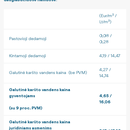
daugiabučiuose namuose
:
3
(Eur/m
/
3
Lt/m
)
0,08 /
Pastovioji dedamoji
0,28
Kintamoji dedamoji
4,19 / 14,47
4,27 /
Galutinė karšto vandens kaina (be PVM)
14,74
Galutinė karšto vandens kaina
gyventojams
4,65 /
16,06
(su 9 proc. PVM)
Galutinė karšto vandens kaina
juridiniams asmenims