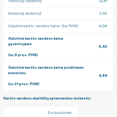
Pastovioji dedamoji
0,08
Kintamoji dedamoji
3,96
Galutinė karšto vandens kaina (be PVM)
4,04
Galutinė karšto vandens kaina
gyventojams
4,40
(su 9 proc. PVM)
Galutinė karšto vandens kaina juridiniams
asmenims
4,89
(su 21 proc. PVM)
Karšto vandens
skaitiklių aptarnavimo mokestis
:
Eur butui/mėn.