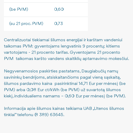
(be PVM)
0,60
(su 21 proc. PVM)
0,73
Centralizuotai tiekiamai šilumos energijai ir karštam vandeniui
taikomas PVM: gyventojams lengvatinis 9 procentų; kitiems
vartotojams - 21 procento tarifas. Gyventojams 21 procento
PVM taikomas karšto vandens skaitiklių aptarnavimo mokesčiui.
Negyvenamosios paskirties pastatams, Daugiabučių namų
savininkų bendrijoms, atsiskaitančioms pagal vieną sąskaitą,
šilumos pardavimo kaina pasirinktinai 14,71 Eur per mėnesį (be
PVM) arba 0,08 Eur ct/kWh (be PVM) už suvartotą šilumos
kiekį, individualiems namams – 0,60 Eur per mėnesį (be PVM).
Informacija apie šilumos kainas teikiama UAB „Utenos šilumos
tinklai” telefonu (8 389) 63645.