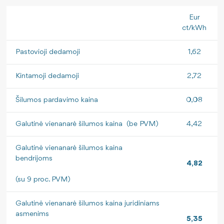
Eur
ct/kWh
Pastovioji dedamoji
1,62
Kintamoji dedamoji
2,72
Šilumos pardavimo kaina
0,08
Galutinė vienanarė šilumos kaina (be PVM)
4,42
Galutinė vienanarė šilumos kaina
bendrijoms
4
,
82
(su 9 proc. PVM)
Galutinė vienanarė šilumos kaina juridiniams
asmenims
5,35