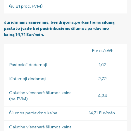
(su 21 proc. PVM)
Juridiniams asmenims, bendrijoms, perkantiems šilumą
pastato įvade bei pasirinkusiems šilumos pardavimo
kainą 14,71 Eur/mėn.
:
Eur ct/kWh
Pastovioji dedamoji
1,62
Kintamoji dedamoji
2,72
Galutinė vienanarė šilumos kaina
4,34
(be PVM)
Šilumos pardavimo kaina
14,71 Eur/mėn.
Galutinė vienanarė šilumos kaina