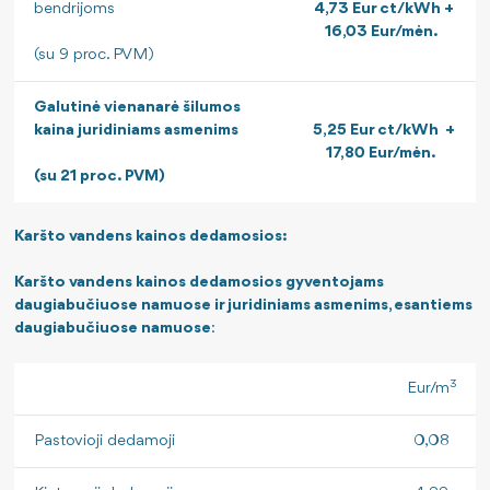
bendrijoms
4,73 Eur ct/kWh +
16,03 Eur/mėn.
(su 9 proc. PVM)
Galutinė vienanarė šilumos
kaina juridiniams asmenims
5,25 Eur ct/kWh +
17,80 Eur/mėn.
(su 21 proc. PVM)
Karšto vandens kainos dedamosios:
Karšto vandens kainos dedamosios gyventojams
daugiabučiuose namuose ir juridiniams asmenims, esantiems
daugiabučiuose namuose
:
3
Eur/m
Pastovioji dedamoji
0,08