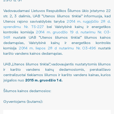
2015 12 01
Pajamos
Nauji šilumos paskirstymo metodai
Viešieji pirkimai
Vadovaudamasi Lietuvos Respublikos Šilumos ūkio įstatymo 22
str. 2, 3 dalimis, UAB “Utenos šilumos tinklai” informuoja, kad
Utenos rajono savivaldybės taryba
Šilumos energijos gamyba
Sutartys
Darbo užmokestis
2014 m. rugpjūčio 28 d.
sprendimu Nr. TS-227
bei Valstybinė kainų ir energetikos
kontrolės komisija
2014 m. gruodžio 19 d. nutarimu Nr. O3-
Kuro struktūra
Energijos taupymas
Paskatinimai ir apdovanojimai
948
nustatė UAB “Utenos šilumos tinklai” šilumos kainos
dedamąsias, Valstybinė kainų ir energetikos kontrolės
Išmetamas CO2 kiekis
Teisinė informacija
Finansinių ataskaitų rinkiniai
komisija
2014 m. liepos 28 d nutarimu Nr. O3-496
nustatė
karšto vandens kainos dedamąsias.
ES finansuojami projektai
Šilumos įrenginių prie šilumos perdavimo tinklų priju
Informacija apie veiklą ir rezultatus
UAB „Utenos šilumos tinklai“, vadovaujantis nustatytomis šilumos
Atliktos investicijos
Pastato šilumos punkto įrengimo, rekonstravimo tvark
Tarnybiniai lengvieji automobiliai
ir karšto vandens kainų dedamosiomis, perskaičiavo
centralizuotai tiekiamos šilumos ir karšto vandens kainas, kurios
Šilumos supirkimas iš nepriklausomų gamintojų
Lėšos veiklai viešinti
įsigalios nuo
2015 m. gruodžio 1 d.
Šilumos kainos dedamosios:
Norintiems tapti vartotojais
ES priemonių planas 2024-2026 m.
Gyventojams (butams):
Jūsų saugumui