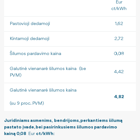
Savitarnos portalo naudojimo instrukcija
Eur
ct/kWh
Jei krizė arba karas: kaip elgtis?
Pastovioji dedamoji
1,62
Kintamoji dedamoji
2,72
Šilumos pardavimo kaina
0,08
Galutinė vienanarė šilumos kaina (be
4,42
PVM)
Galutinė vienanarė šilumos kaina
4,
82
(su 9 proc. PVM)
Juridiniams asmenims, bendrijoms, perkantiems šilumą
pastato įvade, bei pasirinkusiems šilumos pardavimo
kainą 0,08
Eur
ct/kWh
: