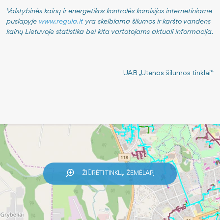
Valstybinės kainų ir energetikos kontrolės komisijos internetiniame
puslapyje
www.regula.lt
yra skelbiama šilumos ir karšto vandens
kainų Lietuvoje statistika bei kita vartotojams aktuali informacija.
UAB „Utenos šilumos tinklai“
ŽIŪRĖTI TINKLŲ ŽEMĖLAPĮ