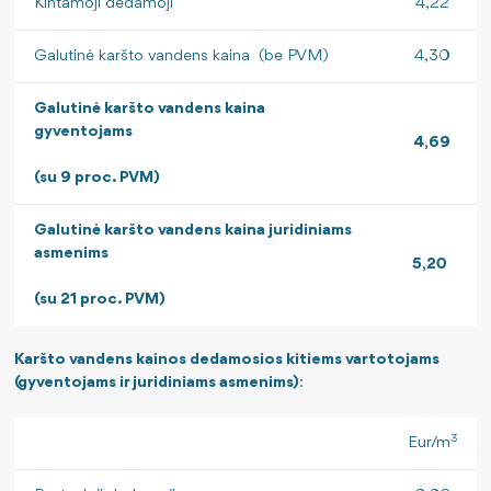
Kintamoji dedamoji
4,22
Galutinė karšto vandens kaina (be PVM)
4,30
Galutinė karšto vandens kaina
gyventojams
4,69
(su 9 proc. PVM)
Galutinė karšto vandens kaina juridiniams
asmenims
5,20
(su 21 proc. PVM)
Karšto vandens kainos dedamosios kitiems vartotojams
(gyventojams ir juridiniams asmenims)
:
3
Eur/m