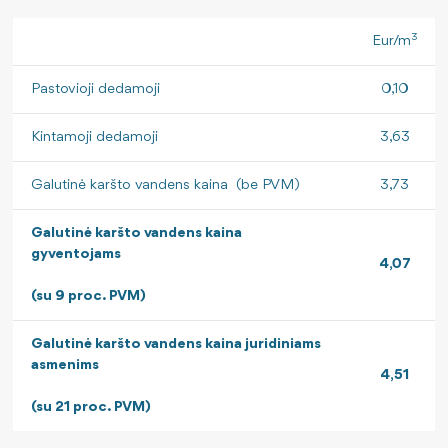
3
Eur/m
Pastovioji dedamoji
0,10
Kintamoji dedamoji
3,63
Galutinė karšto vandens kaina (be PVM)
3,73
Galutinė karšto vandens kaina
gyventojams
4,07
(su 9 proc. PVM)
Galutinė karšto vandens kaina juridiniams
asmenims
4,51
(su 21 proc. PVM)