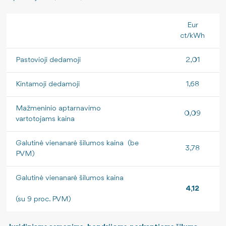
Savitarnos portalo naudojimo instrukcija
Eur
Jei krizė arba karas: kaip elgtis?
ct/kWh
Pastovioji dedamoji
2,01
Kintamoji dedamoji
1,68
Mažmeninio aptarnavimo
0,09
vartotojams kaina
Galutinė vienanarė šilumos kaina (be
3,78
PVM)
Galutinė vienanarė šilumos kaina
4,12
(su 9 proc. PVM)