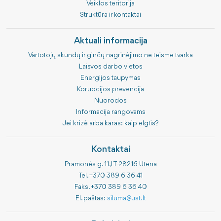
Veiklos teritorija
Struktūra ir kontaktai
Aktuali informacija
Vartotojų skundų ir ginčų nagrinėjimo ne teisme tvarka
Laisvos darbo vietos
Energijos taupymas
Korupcijos prevencija
Nuorodos
Informacija rangovams
Jei krizė arba karas: kaip elgtis?
Kontaktai
Pramonės g. 11, LT-28216 Utena
Tel. +370 389 6 36 41
Faks. +370 389 6 36 40
El. paštas:
siluma@ust.lt