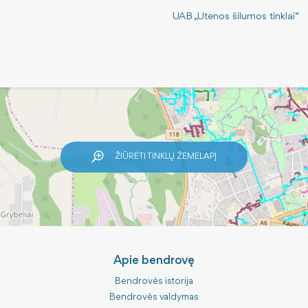
UAB „Utenos šilumos tinklai“
ŽIŪRĖTI TINKLŲ ŽEMĖLAPĮ
Apie bendrovę
Bendrovės istorija
Bendrovės valdymas