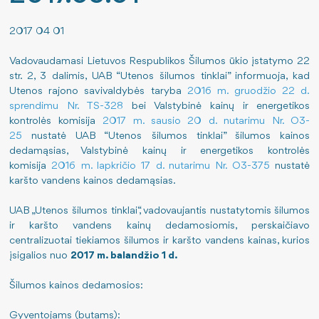
Pajamos
Nauji šilumos paskirstymo metodai
Viešieji pirkimai
2017 04 01
Šilumos energijos gamyba
Sutartys
Darbo užmokestis
Vadovaudamasi Lietuvos Respublikos Šilumos ūkio įstatymo 22
str. 2, 3 dalimis, UAB “Utenos šilumos tinklai” informuoja, kad
Utenos rajono savivaldybės taryba
2016 m. gruodžio 22 d.
Kuro struktūra
Energijos taupymas
Paskatinimai ir apdovanojimai
sprendimu Nr. TS-328
bei Valstybinė kainų ir energetikos
kontrolės komisija
2017 m. sausio 20 d. nutarimu Nr. O3-
Išmetamas CO2 kiekis
Teisinė informacija
Finansinių ataskaitų rinkiniai
25
nustatė UAB “Utenos šilumos tinklai” šilumos kainos
dedamąsias, Valstybinė kainų ir energetikos kontrolės
ES finansuojami projektai
Šilumos įrenginių prie šilumos perdavimo tinklų priju
Informacija apie veiklą ir rezultatus
komisija
2016 m. lapkričio 17 d. nutarimu Nr. O3-375
nustatė
karšto vandens kainos dedamąsias.
Atliktos investicijos
Pastato šilumos punkto įrengimo, rekonstravimo tvark
Tarnybiniai lengvieji automobiliai
UAB „Utenos šilumos tinklai“, vadovaujantis nustatytomis šilumos
Šilumos supirkimas iš nepriklausomų gamintojų
Lėšos veiklai viešinti
ir karšto vandens kainų dedamosiomis, perskaičiavo
centralizuotai tiekiamos šilumos ir karšto vandens kainas, kurios
įsigalios nuo
2017 m. balandžio 1 d.
Norintiems tapti vartotojais
ES priemonių planas 2024-2026 m.
Šilumos kainos dedamosios:
Jūsų saugumui
Gyventojams (butams):