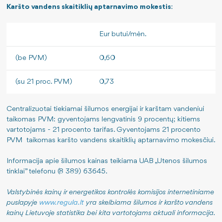
Karšto vandens
skaitiklių aptarnavimo mokestis
:
Eur butui/mėn.
(be PVM)
0,60
(su 21 proc. PVM)
0,73
Centralizuotai tiekiamai šilumos energijai ir karštam vandeniui
taikomas PVM: gyventojams lengvatinis 9 procentų; kitiems
vartotojams - 21 procento tarifas. Gyventojams 21 procento
PVM taikomas karšto vandens skaitiklių aptarnavimo mokesčiui.
Informacija apie šilumos kainas teikiama UAB „Utenos šilumos
tinklai” telefonu (8 389) 63645.
Valstybinės kainų ir energetikos kontrolės komisijos internetiniame
puslapyje
www.regula.lt
yra skelbiama šilumos ir karšto vandens
kainų Lietuvoje statistika bei kita vartotojams aktuali informacija.