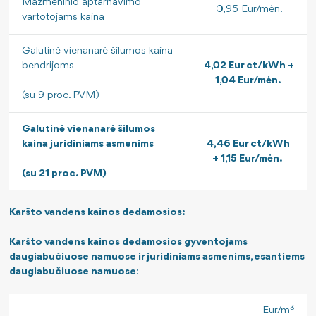
Mažmeninio aptarnavimo
0,95 Eur/mėn.
vartotojams kaina
Galutinė vienanarė šilumos kaina
bendrijoms
4,02 Eur ct/kWh +
1,04 Eur/mėn.
(su 9 proc. PVM)
Galutinė vienanarė šilumos
kaina juridiniams asmenims
4
,46 Eur ct/kWh
+ 1,15 Eur/mėn.
(su 21 proc. PVM)
Karšto vandens kainos dedamosios:
Karšto vandens kainos dedamosios gyventojams
daugiabučiuose namuose ir juridiniams asmenims, esantiems
daugiabučiuose namuose
:
3
Eur/m