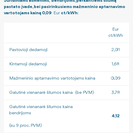
Juridiniams asmenims, bendrijoms, perkantiems šilumą
pastato įvade, bei pasirinkusiems mažmeninio aptarnavimo
vartotojams kainą 0,09
Eur
ct/kWh
:
Eur
ct/kWh
Pastovioji dedamoji
2,01
Kintamoji dedamoji
1,68
Mažmeninio aptarnavimo vartotojams kaina
0,09
Galutinė vienanarė šilumos kaina (be PVM)
3,78
Galutinė vienanarė šilumos kaina
bendrijoms
4,12
(su 9 proc. PVM)