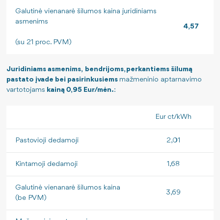
Galutinė vienanarė šilumos kaina juridiniams
asmenims
4,57
(su 21 proc. PVM)
Juridiniams asmenims, bendrijoms, perkantiems šilumą
pastato įvade bei pasirinkusiems
mažmeninio aptarnavimo
vartotojams
kainą 0,95 Eur/mėn.
:
Eur ct/kWh
Pastovioji dedamoji
2,01
Kintamoji dedamoji
1,68
Galutinė vienanarė šilumos kaina
3,69
(be PVM)