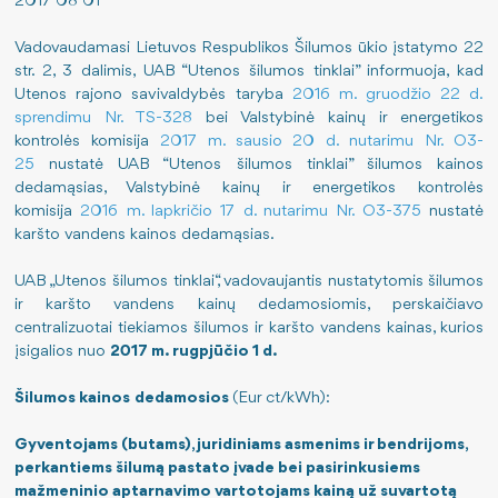
2017 08 01
Pajamos
Nauji šilumos paskirstymo metodai
Viešieji pirkimai
Vadovaudamasi Lietuvos Respublikos Šilumos ūkio įstatymo 22
str. 2, 3 dalimis, UAB “Utenos šilumos tinklai” informuoja, kad
Utenos rajono savivaldybės taryba
Šilumos energijos gamyba
Sutartys
Darbo užmokestis
2016 m. gruodžio 22 d.
sprendimu Nr. TS-328
bei Valstybinė kainų ir energetikos
kontrolės komisija
2017 m. sausio 20 d. nutarimu Nr. O3-
Kuro struktūra
Energijos taupymas
Paskatinimai ir apdovanojimai
25
nustatė UAB “Utenos šilumos tinklai” šilumos kainos
dedamąsias, Valstybinė kainų ir energetikos kontrolės
Išmetamas CO2 kiekis
Teisinė informacija
Finansinių ataskaitų rinkiniai
komisija
2016 m. lapkričio 17 d. nutarimu Nr. O3-375
nustatė
karšto vandens kainos dedamąsias.
ES finansuojami projektai
Šilumos įrenginių prie šilumos perdavimo tinklų priju
Informacija apie veiklą ir rezultatus
UAB „Utenos šilumos tinklai“, vadovaujantis nustatytomis šilumos
Atliktos investicijos
Pastato šilumos punkto įrengimo, rekonstravimo tvark
Tarnybiniai lengvieji automobiliai
ir karšto vandens kainų dedamosiomis, perskaičiavo
centralizuotai tiekiamos šilumos ir karšto vandens kainas, kurios
Šilumos supirkimas iš nepriklausomų gamintojų
Lėšos veiklai viešinti
įsigalios nuo
2017 m. rugpjūčio 1 d.
Šilumos kainos
dedamosios
(Eur ct/kWh):
Norintiems tapti vartotojais
ES priemonių planas 2024-2026 m.
Gyventojams (butams), juridiniams asmenims ir bendrijoms,
Jūsų saugumui
perkantiems šilumą pastato įvade bei pasirinkusiems
mažmeninio aptarnavimo vartotojams kainą už suvartotą