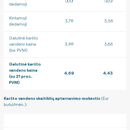
0,10
0,10
dedamoji
Kintamoji
3,78
3,56
dedamoji
Galutinė karšto
vandens kaina
3,88
3,66
(be PVM)
Galutinė karšto
vandens kaina
4,69
4,43
(su 21 proc.
PVM)
Karšto vandens
skaitiklių aptarnavimo mokestis
(Eur
butui/mėn.):