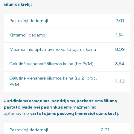
Savitarnos portalo naudojimo instrukcija
šilumos kiekį:
Jei krizė arba karas: kaip elgtis?
Pastovioji dedamoji
2,01
Kintamoji dedamoji
1,54
Mažmeninio aptarnavimo vartotojams kaina
0,09
Galutinė vienanarė šilumos kaina (be PVM)
3,64
Galutinė vienanarė šilumos kaina (su 21 proc.
4,40
PVM)
Juridiniams asmenims, bendrijoms, perkantiems šilumą
pastato įvade bei pasirinkusiems
mažmeninio
aptarnavimo
vartotojams pastovų (mėnesio) užmokestį
:
Pastovioji dedamoji
2,01