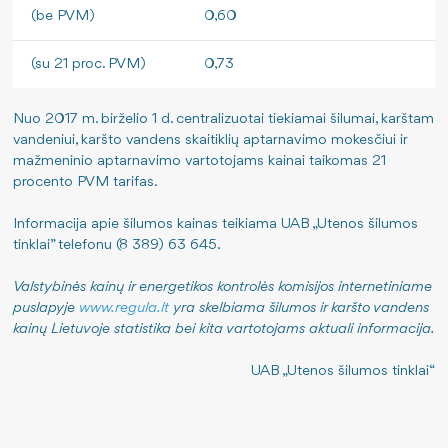
(be PVM)
0,60
(su 21 proc. PVM)
0,73
Nuo 2017 m. birželio 1 d. centralizuotai tiekiamai šilumai, karštam
vandeniui, karšto vandens skaitiklių aptarnavimo mokesčiui ir
mažmeninio aptarnavimo vartotojams kainai taikomas 21
procento PVM tarifas.
Informacija apie šilumos kainas teikiama UAB „Utenos šilumos
tinklai” telefonu (8 389) 63 645.
Valstybinės kainų ir energetikos kontrolės komisijos internetiniame
puslapyje
www.regula.lt
yra skelbiama šilumos ir karšto vandens
kainų Lietuvoje statistika bei kita vartotojams aktuali informacija.
UAB „Utenos šilumos tinklai“