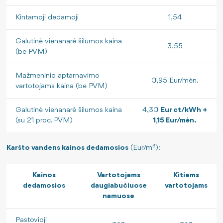
Kintamoji dedamoji
1,54
Galutinė vienanarė šilumos kaina
3,55
(be PVM)
Mažmeninio aptarnavimo
0,95 Eur/mėn.
vartotojams kaina (be PVM)
Galutinė vienanarė šilumos kaina
4,30
Eur ct/kWh +
(su 21 proc. PVM)
1,15 Eur/mėn.
3
Karšto vandens kainos
dedamosios
(Eur/m
):
Kainos
Vartotojams
Kitiems
dedamosios
daugiabučiuose
vartotojams
namuose
Pastovioji